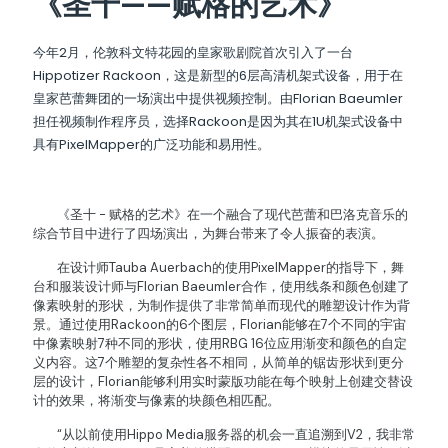
《圣十——赋格的艺术》
今年2月，伦敦科文特花园的皇家歌剧院首次引入了一台
Hippotizer Rackoon，这是新型的6层高清机架式设备，用于在
皇家芭蕾舞团的一场演出中提供视频控制。由Florian Baeumler
担任视频制作程序员，选择Rackoon是因为其在1U机架式设备中
具有PixelMapper的广泛功能和易用性。
《圣十 - 赋格的艺术》在一个融合了现代芭蕾和巴洛克音乐的
综合节目中进行了四场演出，为舞台带来了令人振奋的表演。
在设计师Tauba Auerbach的使用PixelMapper的指导下，舞
台和服装设计师与Florian Baeumler合作，使用线条和颜色创建了
像素映射的形状，为制作提供了非常简单而现代的雕塑设计作为背
景。通过使用Rackoon的6个图层，Florian能够在7个不同的宇宙
中像素映射7种不同的形状，使用RBG 16位应用渐变和颜色的自定
义内容。这7个雕塑的复杂性各不相同，从简单的锯齿形状到更分
层的设计，Florian能够利用实时蒙版功能在每个映射上创建交替设
计的效果，将渐变与像素的块颜色相匹配。
“从以前使用Hippo Media服务器的机会一直追溯到V2，我非常