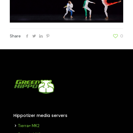
Share
0
Hippotizer media servers
Tierra+ MK2