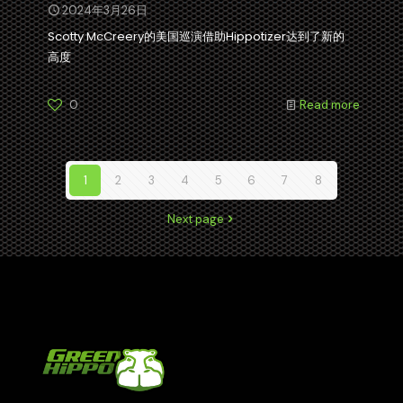
2024年3月26日
Scotty McCreery的美国巡演借助Hippotizer达到了新的
高度
0
Read more
1
2
3
4
5
6
7
8
Next page