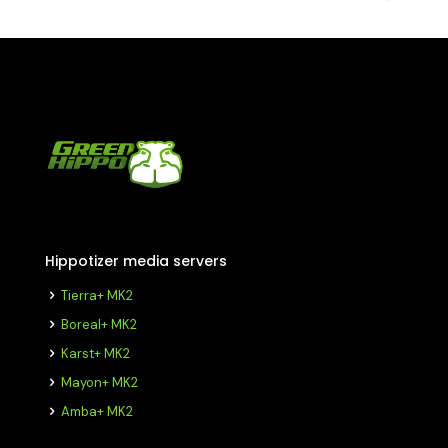
Hippotizer media servers
Tierra+ MK2
Boreal+ MK2
Karst+ MK2
Mayon+ MK2
Amba+ MK2