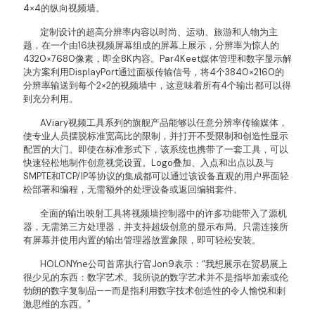
4×4的纵向视频墙。
定制设计的超高分辨率内容以时尚、运动、旅游和人物为主
题，在一个由16块视频屏幕组成的屏幕上展示，分辨率为惊人的
4320×7680像素，即全8K内容。Par4Keet媒体管理和数字显示解
决方案利用DisplayPort通过面板传输信号，将4个3840×2160的
分辨率输送到每个2×2的视频墙中，这意味着所有4个输出都可以得
到充分利用。
AViary视频工具系列的旗舰产品能够以任意分辨率传输媒体，
使专业人员摆脱标准宽高比的限制，并打开不受限制和创造性显示
配置的大门。即使在标准形式下，该系统也携带了一套工具，可以
快速轻松地制作创意视觉设置。Logo叠加、入点和出点以及与
SMPTE和TCP/IP等协议的集成都可以通过该设备直观的用户界面轻
松部署和编程，无需额外的处理设备或返回编辑套件。
全面的输出映射工具将视频墙控制器中的许多功能带入了源机
器，无需第三方处理器，并支持超级创意的显示布局。只需连接所
有屏幕并使用内置的输出管理器放置象限，即可轻松安装。
HOLONYne公司首席执行官Jon9表示：“我想展示在贸易展上
很少见的东西：数字艺术。我所说的数字艺术并不是指毕加索或伦
勃朗的数字复制品——而是指利用数字技术创造性的令人愉悦和刺
激思维的东西。”