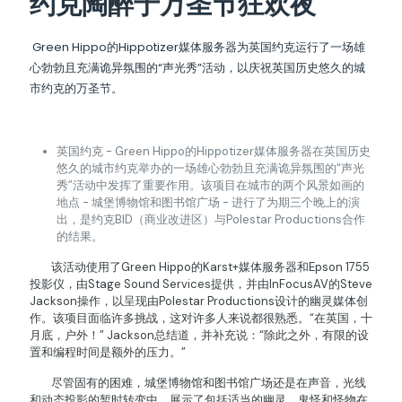
约克陶醉于万圣节狂欢夜
Green Hippo的Hippotizer媒体服务器为英国约克运行了一场雄
心勃勃且充满诡异氛围的“声光秀”活动，以庆祝英国历史悠久的城
市约克的万圣节。
英国约克 - Green Hippo的Hippotizer媒体服务器在英国历史
悠久的城市约克举办的一场雄心勃勃且充满诡异氛围的“声光
秀”活动中发挥了重要作用。该项目在城市的两个风景如画的
地点 - 城堡博物馆和图书馆广场 - 进行了为期三个晚上的演
出，是约克BID（商业改进区）与Polestar Productions合作
的结果。
该活动使用了Green Hippo的Karst+媒体服务器和Epson 1755
投影仪，由Stage Sound Services提供，并由InFocusAV的Steve
Jackson操作，以呈现由Polestar Productions设计的幽灵媒体创
作。该项目面临许多挑战，这对许多人来说都很熟悉。“在英国，十
月底，户外！” Jackson总结道，并补充说：“除此之外，有限的设
置和编程时间是额外的压力。”
尽管固有的困难，城堡博物馆和图书馆广场还是在声音，光线
和动态投影的暂时转变中，展示了包括适当的幽灵，鬼怪和怪物在