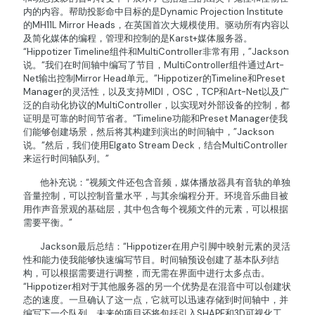
内的内容。帮助投影命中目标的是Dynamic Projection Institute
的MH11L Mirror Heads，在英国首次大规模使用。驱动所有内容以
及简化媒体的编程，管理和控制的是Karst+媒体服务器。
“Hippotizer Timeline组件和MultiController非常有用，”Jackson
说。“我们在时间轴中编写了节目，MultiController组件通过Art-
Net输出控制Mirror Head单元。”Hippotizer的Timeline和Preset
Manager的灵活性，以及支持MIDI，OSC，TCP和Art-Net以及广
泛的自动化协议的MultiController，以实现对外部设备的控制，都
证明是可靠的时间节省者。“Timeline功能和Preset Manager使我
们能够创建场景，然后将其构建到演出的时间轴中，”Jackson
说。“然后，我们使用Elgato Stream Deck，结合MultiController
来运行时间轴队列。”
他补充说：“视频文件还包含音频，媒体播放器具有音轨的单独
音量控制，可以控制音量水平，与其余编程分开。环境音乐曲目被
用作声音景观的基础层，其中包含每个视频文件的元素，可以根据
需要平衡。”
Jackson最后总结：“Hippotizer在用户引脚中映射元素的灵活
性和能力使我能够快速编写节目。时间轴预设创建了基本队列结
构，可以根据需要进行调整，而无需在界面中进行太多点击。
“Hippotizer相对于其他服务器的另一个优势是在混音中可以创建状
态的速度。一旦确认了这一点，它就可以迅速存储到时间轴中，并
编写下一个队列。未来的项目还将包括引入SHAPE和3D可视化工