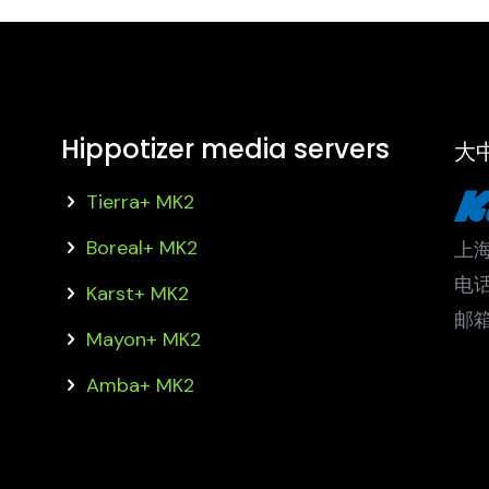
Hippotizer media servers
大
Tierra+ MK2
Boreal+ MK2
上海
电话:
Karst+ MK2
邮箱:
Mayon+ MK2
Amba+ MK2