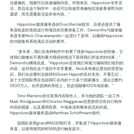
合摄像机，我都可以快速编辑内容。对我来说，Hippotizer非常灵
活，而且在这个制作中，你还可以快速而准确地实现参赛者即兴的
愿望，而无需重新渲染所有内容。”
Hippotizer媒体服务器由Trust.Rental提供，后者还提供了服
务器机架的系统设计和项目的完整准备工作。Demonthy与媒体服
务器专家Nick Charalampidis一起进行了咨询，以确保Hippotizer
的功能集和系统满足活动的要求。
“多年来，我们在各种制作中积累了很多Hippotizer的经验，它
使我们能够在不遇到重大障碍的情况下获得我们所追求的结果，”
Demonthy继续说道。“Hippotizer还使我们有能力编辑我们收到的
内容，这对我在这个项目中非常重要。Nick具有难以置信的背景知
识，我们在必要时总能得到Green Hippo的良好支持。不要忘记，
这个大型国际秀在包括BBC在内的十六多个国家播出，观众总数约
3300万人。在所选择的系统上，您必须能够100%地依赖。”
Timo Martens担任首席内容制作人，并与他的团队一起工作，
Maik Windgassen和Christos Magganas负责那些没有自行制作
内容的国家，以及通用投票、中场表演和整体状态的外观。
Hippotizer媒体服务器由Matthias Schöffmann操作。
该团队使用grandMA2控制灯光，并集成了Hippotizer媒体服
务器，以使用相同的时间码进行触发提示。