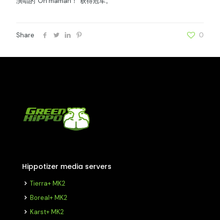
演唱的“Oh maman！”获得冠军。
Share
0
Hippotizer media servers
Tierra+ MK2
Boreal+ MK2
Karst+ MK2